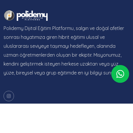
Polidemy Dijital Eğitim Platformu, salgın ve doğal afetler
sonrası hayatımıza giren hibrit eğitimi ulusal ve
uluslararası seviyeye taşımayı hedefleyen, alanında
uzman öğretmenlerden oluşan bir ekiptir. Misyonumuz,
kendini geliştirmek isteyen herkese uzaktan veya yüz
yüze, bireysel veya grup eğitimde en iyi bilgiyi sunmaktır.
Sayfalar
Kurslar