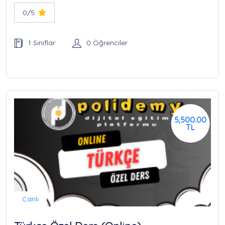
0/5
1 Sınıflar
0 Öğrenciler
5,500.00
TL
Canlı