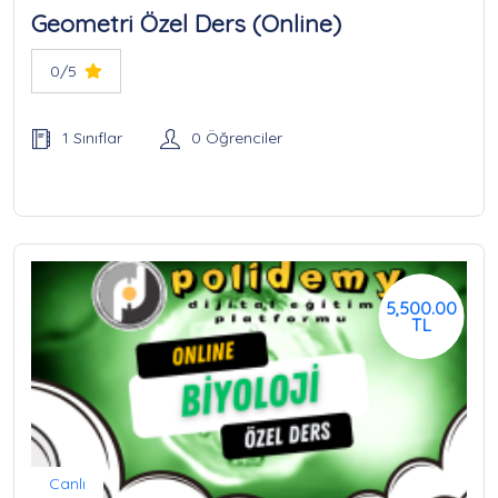
Geometri Özel Ders (Online)
0/5
1 Sınıflar
0 Öğrenciler
5,500.00
TL
Canlı