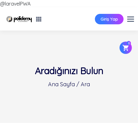
@laravelPWA
Giriş Yap
0
Aradığınızı Bulun
Ana Sayfa / Ara