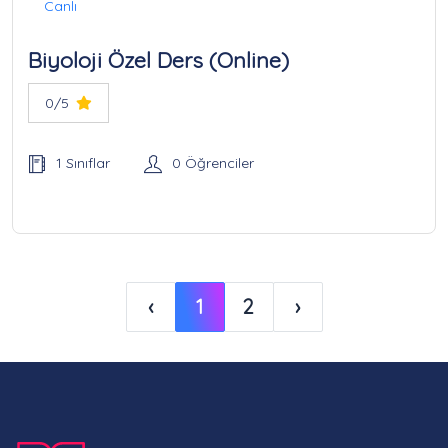
Canlı
Biyoloji Özel Ders (Online)
0/5
1 Sınıflar
0 Öğrenciler
‹
1
2
›