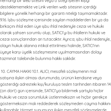
herhangi bir web sitesini veya o siteyi işleten kişiyi
desteklememekte ve Link verilen web sitesinin içerdiği
bilgilere yönelik herhangi bir garanti niteliği taşımamaktadır.
9.16. İşbu sözleşme içerisinde sayılan maddelerden bir ya da
birkaçını ihlal eden üye işbu ihlal nedeniyle cezai ve hukuki
olarak şahsen sorumlu olup, SATICI’yı bu ihlallerin hukuki ve
cezai sonuçlarından ari tutacaktır. Ayrıca; işbu ihlal nedeniyle,
olayın hukuk alanına intikal ettirilmesi halinde, SATICI’nın
üyeye karşı üyelik sözleşmesine uyulmamasından dolayı
tazminat talebinde bulunma hakkı saklıdır.
10. CAYMA HAKKI 10.1. ALICI; mesafeli sözleşmenin mal
satışına ilişkin olması durumunda, ürünün kendisine veya
gösterdiği adresteki kişi/kuruluşa teslim tarihinden itibaren 14
(on dört) gün içerisinde, SATICI’ya bildirmek şartıyla hiçbir
hukuki ve cezai sorumluluk üstlenmeksizin ve hiçbir gerekçe
göstermeksizin malı reddederek sözleşmeden cayma hakkını
kullanabilir. Hizmet sunumuna ilişkin mesafeli sözleşmelerde