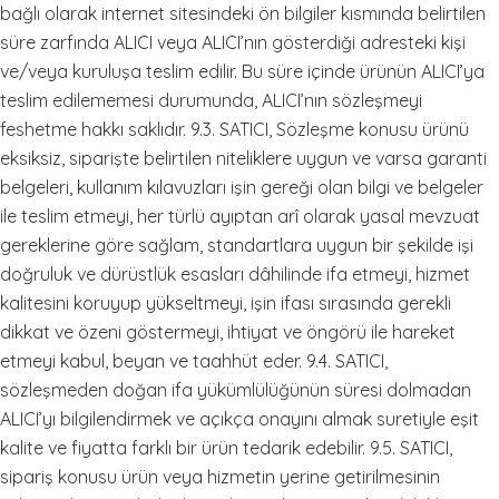
bağlı olarak internet sitesindeki ön bilgiler kısmında belirtilen
süre zarfında ALICI veya ALICI’nın gösterdiği adresteki kişi
ve/veya kuruluşa teslim edilir. Bu süre içinde ürünün ALICI’ya
teslim edilememesi durumunda, ALICI’nın sözleşmeyi
feshetme hakkı saklıdır. 9.3. SATICI, Sözleşme konusu ürünü
eksiksiz, siparişte belirtilen niteliklere uygun ve varsa garanti
belgeleri, kullanım kılavuzları işin gereği olan bilgi ve belgeler
ile teslim etmeyi, her türlü ayıptan arî olarak yasal mevzuat
gereklerine göre sağlam, standartlara uygun bir şekilde işi
doğruluk ve dürüstlük esasları dâhilinde ifa etmeyi, hizmet
kalitesini koruyup yükseltmeyi, işin ifası sırasında gerekli
dikkat ve özeni göstermeyi, ihtiyat ve öngörü ile hareket
etmeyi kabul, beyan ve taahhüt eder. 9.4. SATICI,
sözleşmeden doğan ifa yükümlülüğünün süresi dolmadan
ALICI’yı bilgilendirmek ve açıkça onayını almak suretiyle eşit
kalite ve fiyatta farklı bir ürün tedarik edebilir. 9.5. SATICI,
sipariş konusu ürün veya hizmetin yerine getirilmesinin