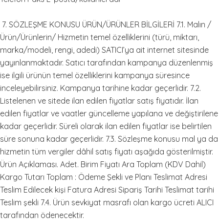
7. SÖZLEŞME KONUSU ÜRÜN/ÜRÜNLER BİLGİLERİ 7.1. Malın /
Ürün/Ürünlerin/ Hizmetin temel özelliklerini (türü, miktarı,
marka/modeli, rengi, adedi) SATICI’ya ait internet sitesinde
yayınlanmaktadır. Satıcı tarafından kampanya düzenlenmiş
ise ilgili ürünün temel özelliklerini kampanya süresince
inceleyebilirsiniz. Kampanya tarihine kadar geçerlidir. 7.2.
Listelenen ve sitede ilan edilen fiyatlar satış fiyatıdır. İlan
edilen fiyatlar ve vaatler güncelleme yapılana ve değiştirilene
kadar geçerlidir. Süreli olarak ilan edilen fiyatlar ise belirtilen
süre sonuna kadar geçerlidir. 7.3. Sözleşme konusu mal ya da
hizmetin tüm vergiler dâhil satış fiyatı aşağıda gösterilmiştir.
Ürün Açıklaması. Adet. Birim Fiyatı Ara Toplam (KDV Dahil)
Kargo Tutarı Toplam : Ödeme Şekli ve Planı Teslimat Adresi
Teslim Edilecek kişi Fatura Adresi Sipariş Tarihi Teslimat tarihi
Teslim şekli 7.4. Ürün sevkiyat masrafı olan kargo ücreti ALICI
tarafından ödenecektir.