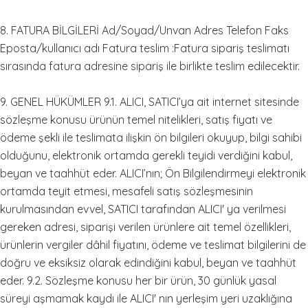
8. FATURA BİLGİLERİ Ad/Soyad/Unvan Adres Telefon Faks
Eposta/kullanıcı adı Fatura teslim :Fatura sipariş teslimatı
sırasında fatura adresine sipariş ile birlikte teslim edilecektir.
9. GENEL HÜKÜMLER 9.1. ALICI, SATICI’ya ait internet sitesinde
sözleşme konusu ürünün temel nitelikleri, satış fiyatı ve
ödeme şekli ile teslimata ilişkin ön bilgileri okuyup, bilgi sahibi
olduğunu, elektronik ortamda gerekli teyidi verdiğini kabul,
beyan ve taahhüt eder. ALICI’nın; Ön Bilgilendirmeyi elektronik
ortamda teyit etmesi, mesafeli satış sözleşmesinin
kurulmasından evvel, SATICI tarafından ALICI' ya verilmesi
gereken adresi, siparişi verilen ürünlere ait temel özellikleri,
ürünlerin vergiler dâhil fiyatını, ödeme ve teslimat bilgilerini de
doğru ve eksiksiz olarak edindiğini kabul, beyan ve taahhüt
eder. 9.2. Sözleşme konusu her bir ürün, 30 günlük yasal
süreyi aşmamak kaydı ile ALICI' nın yerleşim yeri uzaklığına