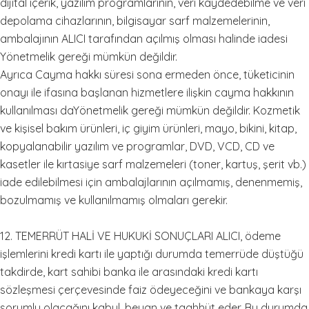
dijital içerik, yazılım programlarının, veri kaydedebilme ve veri
depolama cihazlarının, bilgisayar sarf malzemelerinin,
ambalajının ALICI tarafından açılmış olması halinde iadesi
Yönetmelik gereği mümkün değildir.
Ayrıca Cayma hakkı süresi sona ermeden önce, tüketicinin
onayı ile ifasına başlanan hizmetlere ilişkin cayma hakkının
kullanılması daYönetmelik gereği mümkün değildir. Kozmetik
ve kişisel bakım ürünleri, iç giyim ürünleri, mayo, bikini, kitap,
kopyalanabilir yazılım ve programlar, DVD, VCD, CD ve
kasetler ile kırtasiye sarf malzemeleri (toner, kartuş, şerit vb.)
iade edilebilmesi için ambalajlarının açılmamış, denenmemiş,
bozulmamış ve kullanılmamış olmaları gerekir.
12. TEMERRÜT HALİ VE HUKUKİ SONUÇLARI ALICI, ödeme
işlemlerini kredi kartı ile yaptığı durumda temerrüde düştüğü
takdirde, kart sahibi banka ile arasındaki kredi kartı
sözleşmesi çerçevesinde faiz ödeyeceğini ve bankaya karşı
sorumlu olacağını kabul, beyan ve taahhüt eder. Bu durumda