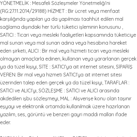
YÖNETMELİK : Mesafeli Sözleşmeler Yönetmeliği’ni
(RG:27.11.2014/29188) HİZMET : Bir ücret veya menfaat
karşılığında yapılan ya da yapılması taahhüt edilen mal
sağlama dışındaki her türlü tüketici işleminin konusunu ,
SATICI : Ticari veya mesleki faaliyetleri kapsamında tüketiciye
mal sunan veya mal sunan adına veya hesabına hareket
eden şirketi, ALICI : Bir mal veya hizmeti ticari veya mesleki
olmayan amaçlarla edinen, kullanan veya yararlanan gerçek
ya da tüzel kişiyi, SİTE : SATICI’ya ait internet sitesini, SİPARİŞ
VEREN: Bir mal veya hizmeti SATICI’ya ait internet sitesi
üzerinden talep eden gerçek ya da tüzel kişiyi, TARAFLAR :
SATICI ve ALICI’yı, SÖZLEŞME : SATICI ve ALICI arasında
akdedilen işbu sözleşmeyi, MAL : Alışverişe konu olan taşınır
eşyayı ve elektronik ortamda kullanılmak üzere hazırlanan
yazılım, ses, görüntü ve benzeri gayri maddi malları ifade
eder.