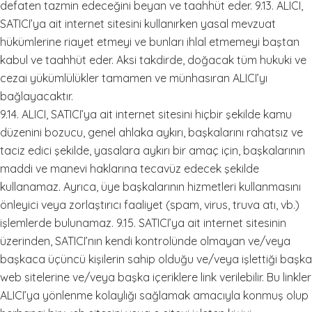
defaten tazmin edeceğini beyan ve taahhüt eder. 9.13. ALICI,
SATICI’ya ait internet sitesini kullanırken yasal mevzuat
hükümlerine riayet etmeyi ve bunları ihlal etmemeyi baştan
kabul ve taahhüt eder. Aksi takdirde, doğacak tüm hukuki ve
cezai yükümlülükler tamamen ve münhasıran ALICI’yı
bağlayacaktır.
9.14. ALICI, SATICI’ya ait internet sitesini hiçbir şekilde kamu
düzenini bozucu, genel ahlaka aykırı, başkalarını rahatsız ve
taciz edici şekilde, yasalara aykırı bir amaç için, başkalarının
maddi ve manevi haklarına tecavüz edecek şekilde
kullanamaz. Ayrıca, üye başkalarının hizmetleri kullanmasını
önleyici veya zorlaştırıcı faaliyet (spam, virus, truva atı, vb.)
işlemlerde bulunamaz. 9.15. SATICI’ya ait internet sitesinin
üzerinden, SATICI’nın kendi kontrolünde olmayan ve/veya
başkaca üçüncü kişilerin sahip olduğu ve/veya işlettiği başka
web sitelerine ve/veya başka içeriklere link verilebilir. Bu linkler
ALICI’ya yönlenme kolaylığı sağlamak amacıyla konmuş olup