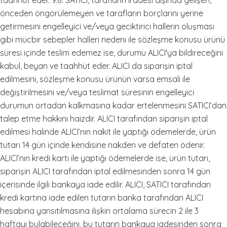
taahhüt eder. 9.8. SATICI, tarafların iradesi dışında gelişen,
önceden öngörülemeyen ve tarafların borçlarını yerine
getirmesini engelleyici ve/veya geciktirici hallerin oluşması
gibi mücbir sebepler halleri nedeni ile sözleşme konusu ürünü
süresi içinde teslim edemez ise, durumu ALICI'ya bildireceğini
kabul, beyan ve taahhüt eder. ALICI da siparişin iptal
edilmesini, sözleşme konusu ürünün varsa emsali ile
değiştirilmesini ve/veya teslimat süresinin engelleyici
durumun ortadan kalkmasına kadar ertelenmesini SATICI’dan
talep etme hakkını haizdir. ALICI tarafından siparişin iptal
edilmesi halinde ALICI’nın nakit ile yaptığı ödemelerde, ürün
tutarı 14 gün içinde kendisine nakden ve defaten ödenir.
ALICI’nın kredi kartı ile yaptığı ödemelerde ise, ürün tutarı,
siparişin ALICI tarafından iptal edilmesinden sonra 14 gün
içerisinde ilgili bankaya iade edilir. ALICI, SATICI tarafından
kredi kartına iade edilen tutarın banka tarafından ALICI
hesabına yansıtılmasına ilişkin ortalama sürecin 2 ile 3
haftayı bulabileceğini, bu tutarın bankaya iadesinden sonra