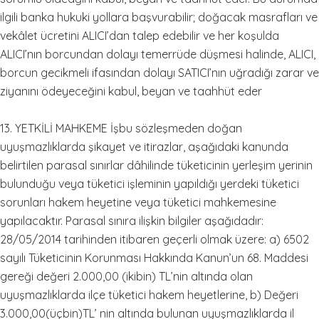
ilgili banka hukuki yollara başvurabilir; doğacak masrafları ve
vekâlet ücretini ALICI’dan talep edebilir ve her koşulda
ALICI’nın borcundan dolayı temerrüde düşmesi halinde, ALICI,
borcun gecikmeli ifasından dolayı SATICI’nın uğradığı zarar ve
ziyanını ödeyeceğini kabul, beyan ve taahhüt eder
13. YETKİLİ MAHKEME İşbu sözleşmeden doğan
uyuşmazlıklarda şikayet ve itirazlar, aşağıdaki kanunda
belirtilen parasal sınırlar dâhilinde tüketicinin yerleşim yerinin
bulunduğu veya tüketici işleminin yapıldığı yerdeki tüketici
sorunları hakem heyetine veya tüketici mahkemesine
yapılacaktır. Parasal sınıra ilişkin bilgiler aşağıdadır:
28/05/2014 tarihinden itibaren geçerli olmak üzere: a) 6502
sayılı Tüketicinin Korunması Hakkında Kanun’un 68. Maddesi
gereği değeri 2.000,00 (ikibin) TL’nin altında olan
uyuşmazlıklarda ilçe tüketici hakem heyetlerine, b) Değeri
3.000,00(üçbin)TL’ nin altında bulunan uyuşmazlıklarda il