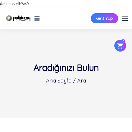
@laravelPWA
Giriş Yap
0
Aradığınızı Bulun
Ana Sayfa / Ara