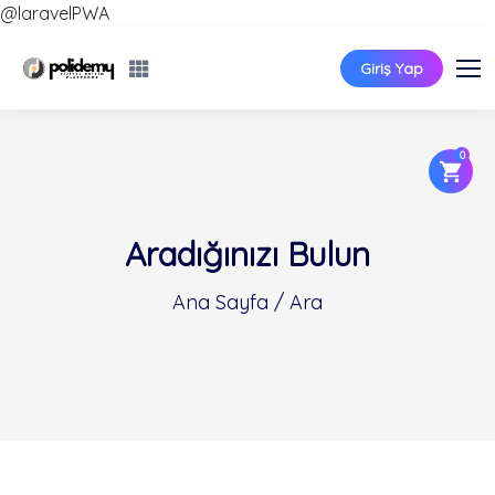
@laravelPWA
Giriş Yap
0
Aradığınızı Bulun
Ana Sayfa / Ara