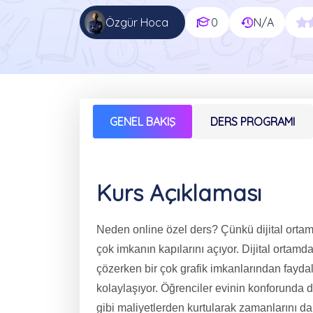
Özgür Hoca
0
N/A
GENEL BAKIŞ
DERS PROGRAMI
Kurs Açıklaması
Neden online özel ders? Çünkü dijital orta
çok imkanın kapılarını açıyor. Dijital ortamd
çözerken bir çok grafik imkanlarından fayda
kolaylaşıyor. Öğrenciler evinin konforunda d
gibi maliyetlerden kurtularak zamanlarını dah