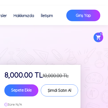
Giriş Yap
sler
Hakkımızda
İletişim
0
8,000.00 TL
10,000.00 TL
Sepete Ekle
Şimdi Satın Al
Süre N/A