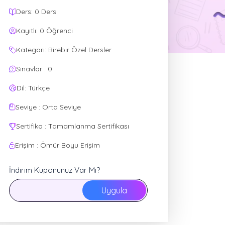
Ders: 0 Ders
Kayıtlı: 0 Öğrenci
Kategori: Birebir Özel Dersler
Sınavlar : 0
Dil: Türkçe
Seviye : Orta Seviye
Sertifika : Tamamlanma Sertifikası
Erişim : Ömür Boyu Erişim
İndirim Kuponunuz Var Mı?
Uygula